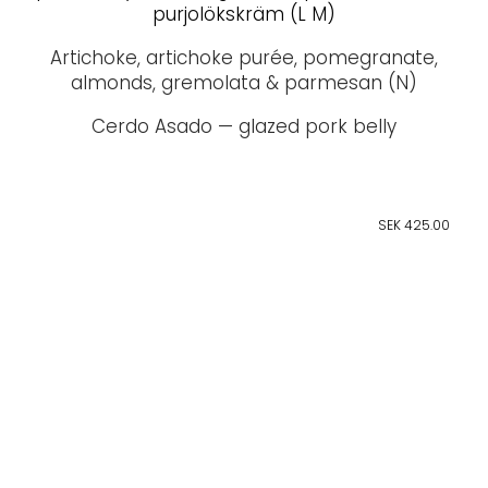
purjolökskräm (L M)
Artichoke, artichoke purée, pomegranate,
almonds, gremolata & parmesan (N)
Cerdo Asado — glazed pork belly
SEK 425.00