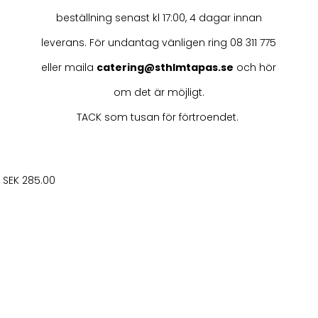
beställning senast kl 17:00, 4 dagar innan
leverans. För undantag vänligen ring
08 311 775
eller maila
catering@sthlmtapas.se
o
ch hör
om det är möjligt.
TACK som tusan för förtroendet.
SEK 285.00