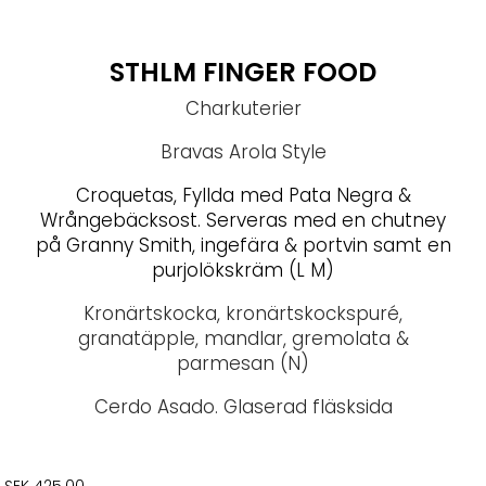
STHLM FINGER FOOD
Charkuterier
Bravas Arola Style
Croquetas,
F
yllda med Pata Negra &
Wrångebäcksost. Serveras med en chutney
på
Granny Smith, ingefära & portvin samt en
purjolökskräm (L M)
Kronärtskocka, kronärtskockspuré,
granatäpple, mandlar, gremolata &
parmesan (N)
Cerdo Asado. Glaserad fläsksida
SEK 425.00