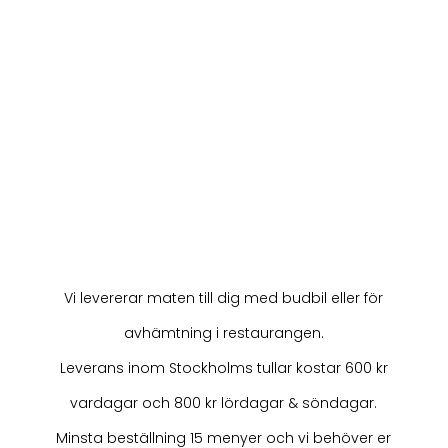
er. Skulle ni vilja byta ut någon rätt på grund
av allergier rekommenderar vi att ni bara
slår iväg ett mejl till oss, så löser vi det.
Har ni frågor eller vill beställa tapascatering
når ni oss på
catering@sthlmtapas.se
.
Kontakta oss
Vi levererar maten till dig med budbil eller för
avhämtning i restaurangen.
Leverans inom Stockholms tullar kostar 600 kr
vardagar och 800 kr lördagar & söndagar.
Minsta beställning 15 menyer och vi behöver er