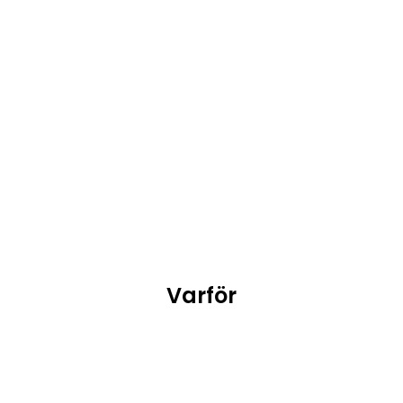
samman är viljan att göra gott. Vi älskar
alla att skapa långvariga minnen för våra
gäster och för varandra.
Livet är för kort för att inte ha kul!
Kontakt
Varför
BOKA BORD