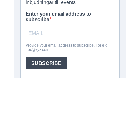
Brinner du för service? Kika på våra värderingar
och se om det passar dig. Om du ser världen
med samma glasögon som vi vore det kul att få
bjuda dig på en espresso. Skriv till oss så försöker
vi ses någon dag!